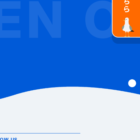
N
OTA
LOW US